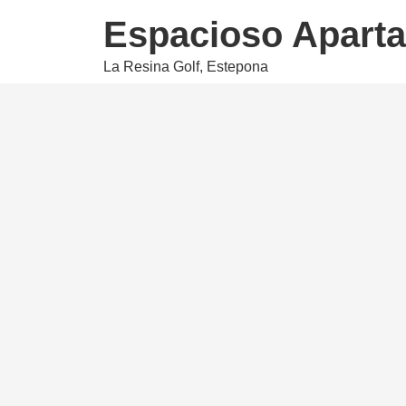
Espacioso Aparta
La Resina Golf, Estepona
425.000 €
2 Dormitorios
2 Baños
106
Espacioso Apartamento en Planta Baja en La C
Reformados y Servicios Resort!
Eleva tu vida costera en este apartamento en 
serena zona de La Concha-Resina Golf en Estep
cuenta con un salón espacioso, cocina moderna
cocina y baños totalmente reformados para un 
trastero, está diseñado para un confort sin es
verdes, piscina, zona de parque infantil, campo
aproximadamente de Estepona y San Pedro, esta 