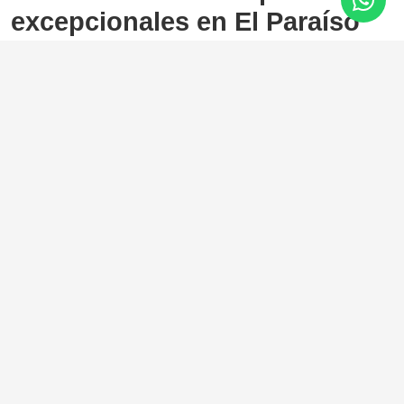
excepcionales en El Paraíso
Paraiso Alto, Benahavis
8.950.000 €
7 Dormitorios
10 Baños
1.811 m²
2.000 m²
Diseñadas por González Jacobsen, el estudio de
arquitectura líder de Marbella, y cuidadosamente realizadas
por la empresa constructora Bonifacio Solís, estas villas
idénticas comparten un pedigrí perfecto.
Como asociación de diseño y construcción, han sido
responsables de algunos de los proyectos residenciales
más prestigiosos de la zona, y su experiencia, creatividad y
estilo se expresan plenamente en estas magníficas