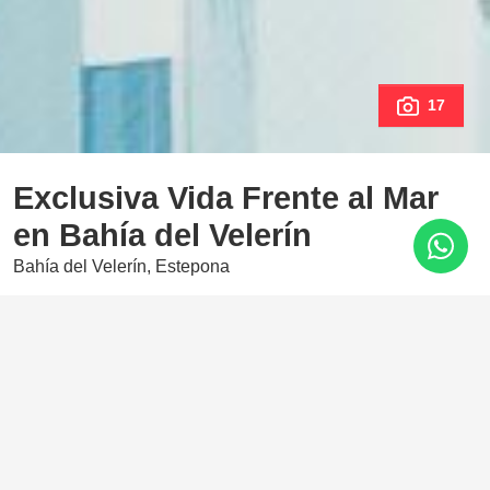
17
Exclusiva Vida Frente al Mar
en Bahía del Velerín
Bahía del Velerín, Estepona
1.995.000 €
3 Dormitorios
2 Baños
120 m²
Ubicada entre el glamour de Marbella y el encanto de
Estepona, Bahía del Velerín es una comunidad cerrada de