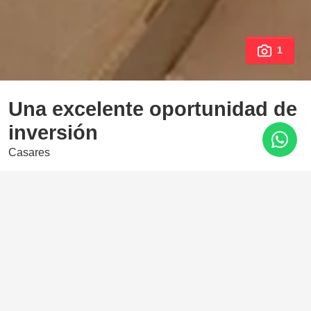
1
Una excelente oportunidad de
inversión
Casares
435.000 €
2 Dormitorios
2 Baños
101 m²
Proyecto de 134 viviendas de 2, 3 y 4 dormitorios en un
oasis natural. Si deseas vivir frente a un campo de golf con
vistas magníficas y servicios de alta calidad, Bliss Homes