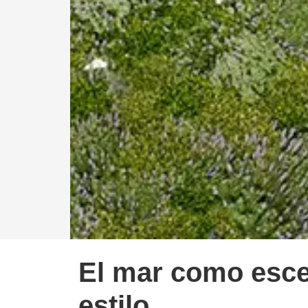
El mar como esce
estilo