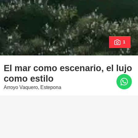
1
El mar como escenario, el lujo
como estilo
Arroyo Vaquero, Estepona
390.000 €
1 Dormitorios
1 Baños
70 m²