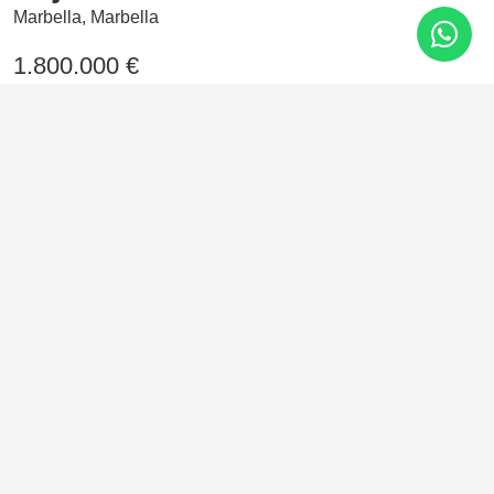
Marbella, Marbella
1.800.000 €
2 Dormitorios
91 m²
En el corazón de Nueva Andalucía, Marbella se alza
este refugio residencial donde la elegancia y el confort se
encuentran. Viviendas diseñadas con materiales de alta
gama y exclusivos servicios, fieles al estilo de vida marbellí.
Características
Aire acondicionado
Alarma
Cocina equipada