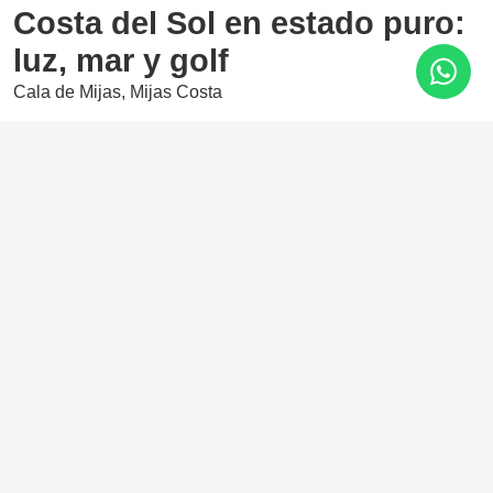
Costa del Sol en estado puro:
luz, mar y golf
Cala de Mijas, Mijas Costa
865.000 €
2 Dormitorios
2 Baños
102 m²
La fase final del prestigioso complejo Navigolf presenta
viviendas de alto standing con impresionantes vistas al mar,
rodeadas de una inmejorable oferta de ocio y
entretenimiento en sus proximidades.
Características